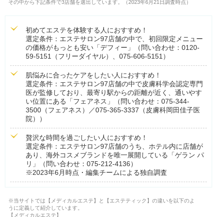
その中から下記条件で3店舗を選出しています。（2023年6月21日調査時点）
初めてエステを体験する人におすすめ！
選定条件：エステサロン97店舗の中で、初回限定メニュー
の価格がもっとも安い「デフィー」（問い合わせ：0120-
59-5151（フリーダイヤル）、075-606-5151）
肌悩みに合ったケアをしたい人におすすめ！
選定条件：エステサロン97店舗の中で皮膚科学会認定専門
医が監修しており、最寄り駅からの距離が近く、通いやす
い位置にある「フェアネス」（問い合わせ：075-344-
3500（フェアネス）／075-365-3337（皮膚科岡田佳子医
院））
贅沢な時間を過ごしたい人におすすめ！
選定条件：エステサロン97店舗のうち、ホテル内に店舗が
あり、海外コスメブランドを唯一展開している「ゲラン パ
リ」（問い合わせ：075-212-4136）
※2023年6月時点・編集チームによる独自調査
※当サイトでは【メディカルエステ】と【エステティック】の違いを以下のよ
うに定義して紹介しています。
【メディカルエステ】