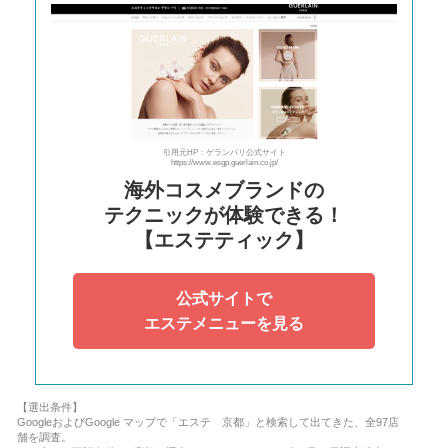
引用元HP：ゲランパリ公式サイト
https://www.esgp.guerlain.co.jp/
海外コスメブランドの
テクニックが体験できる！
【エステティック】
公式サイトで
エステメニューを見る
【選出条件】
GoogleおよびGoogle マップで「エステ 京都」と検索して出てきた、全97店
舗を調査。