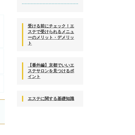
受ける前にチェック！エ
ステで受けられるメニュ
ーのメリット・デメリッ
ト
【番外編】京都でいいエ
ステサロンを見つけるポ
イント
エステに関する基礎知識