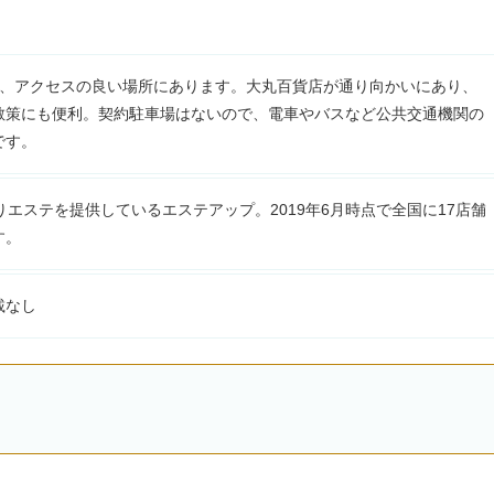
と、アクセスの良い場所にあります。大丸百貨店が通り向かいにあり、
散策にも便利。契約駐車場はないので、電車やバスなど公共交通機関の
です。
りエステを提供しているエステアップ。2019年6月時点で全国に17店舗
す。
載なし