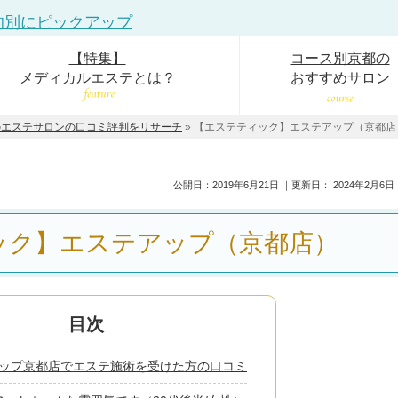
的別にピックアップ
【特集】
コース別京都の
メディカルエステとは？
おすすめサロン
のエステサロンの口コミ評判をリサーチ
»
【エステティック】エステアップ（京都店
公開日：
2019年6月21日
｜更新日：
2024年2月6日
ック】エステアップ（京都店）
ップ京都店でエステ施術を受けた方の口コミ