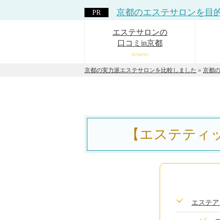
京都のエステサロンを
目
エステサロンの
口コミin京都
京都の実力派エステサロンを比較しました
»
京都
【エステティ
エステア