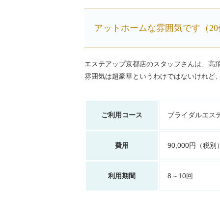
アットホームな雰囲気です（20
エステアップ京都店のスタッフさんは、高
雰囲気は超豪華というわけではないけれど
ご利用コース
ブライダルエステ
費用
90,000円（税別
利用期間
8～10回