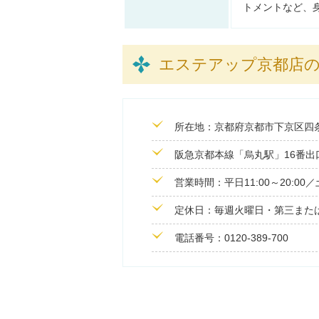
トメントなど、
エステアップ京都店
所在地：京都府京都市下京区四条
阪急京都本線「烏丸駅」16番出
営業時間：平日11:00～20:00／土
定休日：毎週火曜日・第三また
電話番号：0120-389-700