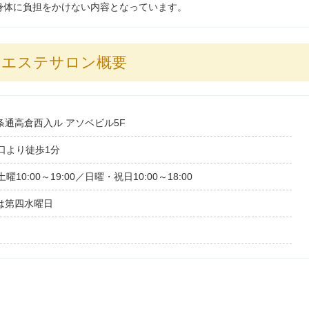
身体に負担をかけない内容となっています。
のエステサロン概要
通高倉西入ル アソベビル5F
口より徒歩1分
曜10:00～19:00／日曜・祝日10:00～18:00
は第四水曜日