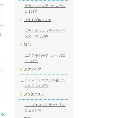
痩身エステを受けた人の口
コミ評判
ブライダルエステ
ブライダルエステを受けた
の
人の口コミ評判
脱毛
エステ脱毛を受けた人の口
コミ評判
ボディケア
ボディケアエステを受けた
人の口コミ評判
メンズエステ
メンズエステを受けた人の
口コミ評判
みる