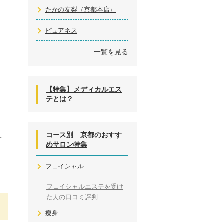
たかの友梨（京都本店）
ピュアネス
一覧を見る
【特集】メディカルエス
テとは？
コース別 京都のおすす
介
めサロン特集
フェイシャル
フェイシャルエステを受け
た人の口コミ評判
痩身