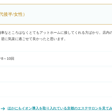
代後半/女性）
飛車なところはなくとてもアットホームに接してくれる方ばかり。店内
、逆に気楽に過ごせて良かったと思います。
8～10回
）
ほかにもイオン導入を取り入れている京都のエステサロンを見て