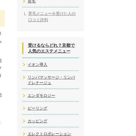
育毛
育毛メニューを受けた人の
口コミ評判
リ
ら
受けるならどれ？京都で
人気のエステメニュー
充
イオン導入
ク
り
リンパマッサージ・リンパ
ドレナージュ
想
エンダモロジー
ピーリング
カッピング
ま
エレクトロポレーション