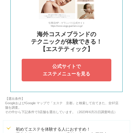
引用元HP：ゲランパリ公式サイト
https://www.esgp.guerlain.co.jp/
海外コスメブランドの
テクニックが体験できる！
【エステティック】
公式サイトで
エステメニューを見る
【選出条件】
GoogleおよびGoogle マップで「エステ 京都」と検索して出てきた、全97店
舗を調査。
その中から下記条件で3店舗を選出しています。（2023年6月21日調査時点）
初めてエステを体験する人におすすめ！