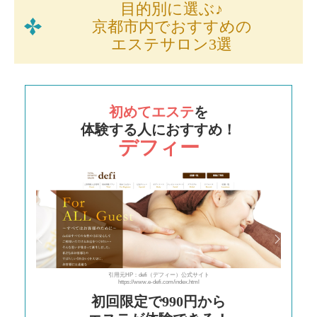
目的別に選ぶ♪
京都市内でおすすめの
エステサロン3選
初めてエステ
を
体験する人におすすめ！
デフィー
引用元HP：defi（デフィー）公式サイト
https://www.e-defi.com/index.html
初回限定で990円から