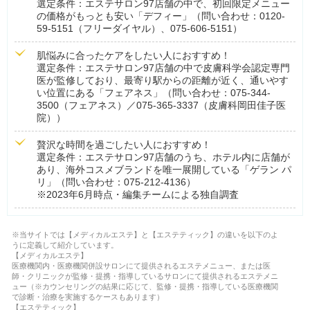
選定条件：エステサロン97店舗の中で、初回限定メニュー
の価格がもっとも安い「デフィー」（問い合わせ：0120-
59-5151（フリーダイヤル）、075-606-5151）
肌悩みに合ったケアをしたい人におすすめ！
選定条件：エステサロン97店舗の中で皮膚科学会認定専門
医が監修しており、最寄り駅からの距離が近く、通いやす
い位置にある「フェアネス」（問い合わせ：075-344-
3500（フェアネス）／075-365-3337（皮膚科岡田佳子医
院））
贅沢な時間を過ごしたい人におすすめ！
選定条件：エステサロン97店舗のうち、ホテル内に店舗が
あり、海外コスメブランドを唯一展開している「ゲラン パ
リ」（問い合わせ：075-212-4136）
※2023年6月時点・編集チームによる独自調査
※当サイトでは【メディカルエステ】と【エステティック】の違いを以下のよ
うに定義して紹介しています。
【メディカルエステ】
医療機関内・医療機関併設サロンにて提供されるエステメニュー、または医
師・クリニックが監修・提携・指導しているサロンにて提供されるエステメニ
ュー（※カウンセリングの結果に応じて、監修・提携・指導している医療機関
で診断・治療を実施するケースもあります）
【エステティック】