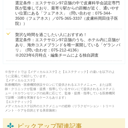
選定条件：エステサロン97店舗の中で皮膚科学会認定専門
医が監修しており、最寄り駅からの距離が近く、通いやす
い位置にある「フェアネス」（問い合わせ：075-344-
3500（フェアネス）／075-365-3337（皮膚科岡田佳子医
院））
贅沢な時間を過ごしたい人におすすめ！
選定条件：エステサロン97店舗のうち、ホテル内に店舗が
あり、海外コスメブランドを唯一展開している「ゲラン パ
リ」（問い合わせ：075-212-4136）
※2023年6月時点・編集チームによる独自調査
※当サイトでは【メディカルエステ】と【エステティック】の違いを以下のよ
うに定義して紹介しています。
【メディカルエステ】
医療機関内・医療機関併設サロンにて提供されるエステメニュー、または医
師・クリニックが監修・提携・指導しているサロンにて提供されるエステメニ
ュー（※カウンセリングの結果に応じて、監修・提携・指導している医療機関
で診断・治療を実施するケースもあります）
【エステティック】
メディカルエステ以外のエステメニューの総称（リラクゼーション・トリート
メント・ケアを目的とする美容施術）
ピックアップ関連記事