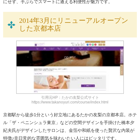
にせず、手ぶらでスマートに通える利便性が魅力です。
2014年3月にリニューアルオープン
した京都本店
引用元HP：たかの友梨公式サイト
https://www.takanoyuri.com/course/index.html
京都駅から徒歩1分という好立地にあるたかの友梨の京都本店。ホテ
ル「ザ・ペニンシュラ東京」などの空間デザインを手掛けた橋本夕
紀夫氏がデザインしたサロンは、金箔や和紙を使った贅沢な内装が
特徴♪非日常的な雰囲気を味わいたい人にはピッタリです。