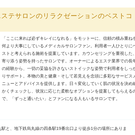
エステサロンのリラクゼーションのベストコ
「ここに来れば必ずキレイになれる」をモットーに、信頼の積み重ね
何より大事にしているメディカルサロンファン。利用者一人ひとりに
ストと考えられる施術を提案しています。カウンセリングを重視した
寄り添う姿勢を持ったサロンです。オーナーによるエステ業界での長
の経験から、一切の妥協を許さないストイックな姿勢で利用者をしっ
りサポート。本物の美と健康・そして若見えを念頭に多彩なサービス
ニューとアドバイスを提供します。日々変化していく肌の状況を決め
かくチェックし、状況に応じた柔軟なオプションを提案してもらえる
で、「ずっと通いたい」とファンになる人もいるサロンです。
丸駅と、地下鉄烏丸線の四条駅19番出口より徒歩1分の場所にありま