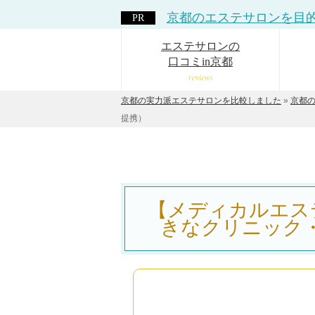
京都のエステサロンを
目
エステサロンの
口コミin京都
京都の実力派エステサロンを比較しました
»
京都
提携）
【メディカルエス
きなクリニック