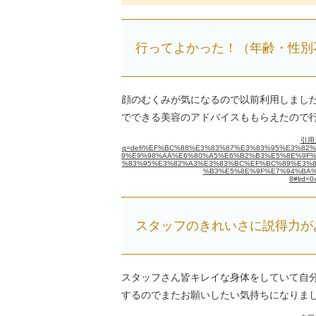
行ってよかった！（年齢・性別
顔のむくみが気になるので以前利用しまし
でできる美容のアドバイスももらえたので
引用元
q=defi%EF%BC%88%E3%83%87%E3%83%95%E3%8
9%E9%98%AA%E6%80%A5%E6%B2%B3%E5%8E%9F%E7
%83%95%E3%82%A3%E3%83%BC%EF%BC%89%E3%8
%B3%E5%8E%9F%E7%94%BA%E5%BA
8#lrd=0
スタッフのきれいさに説得力が
スタッフさん皆キレイな身体をしていて自
するのでまたお願いしたい気持ちになりま