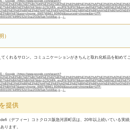
：Google（https://www.google.com/search?
2%A3%E3%83%BC%EF%BC%89%E3%82%B3%E3%83%88%E3%82%AF%E3%83%AD%E3%8
%94%BA%E5%BA%97&rlz=1C5CHFA_enJP978JP978&oq=defi%EF%BC%88%E3%83%87
2%B3%E3%83%88%E3%82%AF%E3%83%AD%E3%82%B9%E9%98%AA%E6%80%A5%E6
%97&aqs=chrome..69i57j69i61.609j0j4&sourceid=chrome&ie=UTF-
x600109744f9f152d:0xa1f33b5ab7e448ac,1,,,）
明）
えてくれるサロン。コミュニケーションがきちんと取れ化粧品を勧めて
：Google（https://www.google.com/search?
2%A3%E3%83%BC%EF%BC%89%E3%82%B3%E3%83%88%E3%82%AF%E3%83%AD%E3%8
%94%BA%E5%BA%97&rlz=1C5CHFA_enJP978JP978&oq=defi%EF%BC%88%E3%83%87
2%B3%E3%83%88%E3%82%AF%E3%83%AD%E3%82%B9%E9%98%AA%E6%80%A5%E6
%97&aqs=chrome..69i57j69i61.609j0j4&sourceid=chrome&ie=UTF-
x600109744f9f152d:0xa1f33b5ab7e448ac,1,,,）
術を提供
defi（デフィー）コトクロス阪急河原町店は、20年以上続いている実績
あります。