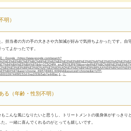
不明）
た。担当者の方の手の大きさや力加減が好みで気持ちよかったです。自
行ってよかったです。
：Google（https://www.google.com/search?
2%A3%E3%83%BC%EF%BC%89%E3%82%B3%E3%83%88%E3%82%AF%E3%83%AD%E3%8
%94%BA%E5%BA%97&rlz=1C5CHFA_enJP978JP978&oq=defi%EF%BC%88%E3%83%87
2%B3%E3%83%88%E3%82%AF%E3%83%AD%E3%82%B9%E9%98%AA%E6%80%A5%E6
%97&aqs=chrome..69i57j69i61.609j0j4&sourceid=chrome&ie=UTF-
x600109744f9f152d:0xa1f33b5ab7e448ac,1,,,）
ある（年齢・性別不明）
分もこんな風になりたいと思うし、トリートメントの後身体がすっきり
した。一緒に喜んでくれるのがとっても嬉しいです。