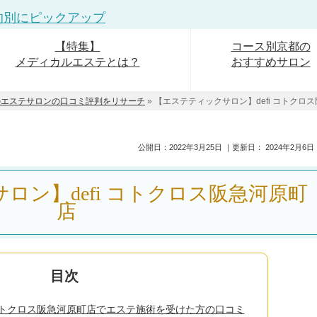
的別にピックアップ
【特集】
コース別京都の
メディカルエステとは？
おすすめサロン
のエステサロンの口コミ評判をリサーチ
»
【エステティックサロン】defi コトクロ
公開日：
2022年3月25日
｜更新日：
2024年2月6日
ロン】defi コトクロス阪急河原町
店
）コトクロス阪急河原町店でエステ施術を受けた方の口コミ