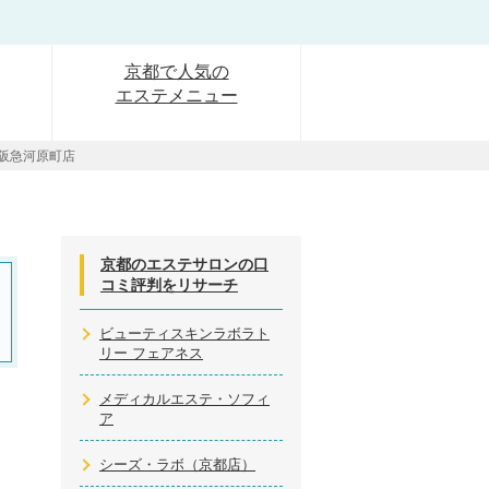
京都で人気の
エステメニュー
ス阪急河原町店
京都のエステサロンの口
コミ評判をリサーチ
ビューティスキンラボラト
リー フェアネス
メディカルエステ・ソフィ
ア
シーズ・ラボ（京都店）