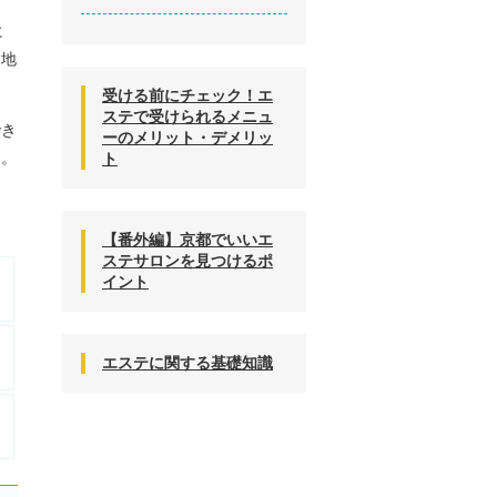
に
、地
受ける前にチェック！エ
ステで受けられるメニュ
でき
ーのメリット・デメリッ
ん。
ト
。
【番外編】京都でいいエ
ステサロンを見つけるポ
イント
エステに関する基礎知識