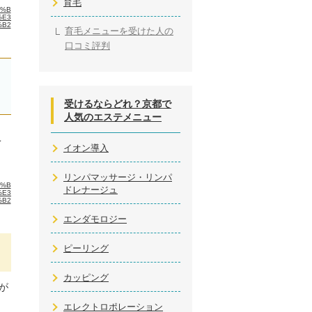
育毛
2%B
%E3
%B2
育毛メニューを受けた人の
口コミ評判
受けるならどれ？京都で
人気のエステメニュー
こ
イオン導入
リンパマッサージ・リンパ
2%B
ドレナージュ
%E3
%B2
エンダモロジー
ピーリング
カッピング
が
エレクトロポレーション