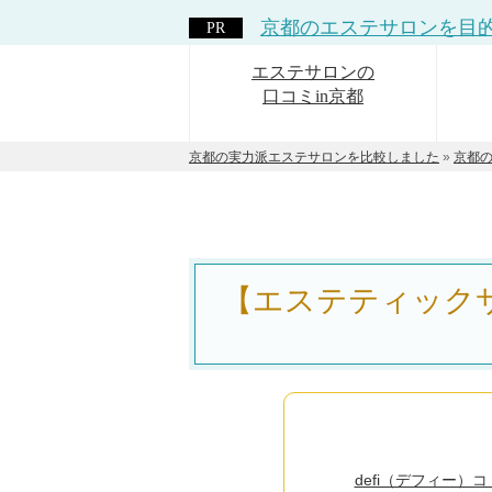
京都のエステサロンを
目
エステサロンの
口コミin京都
京都の実力派エステサロンを比較しました
»
京都
【エステティックサ
defi（デフィー