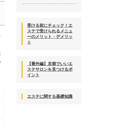
受ける前にチェック！エ
ステで受けられるメニュ
ュ
ーのメリット・デメリッ
ト
に
ち
【番外編】京都でいいエ
ステサロンを見つけるポ
イント
エステに関する基礎知識