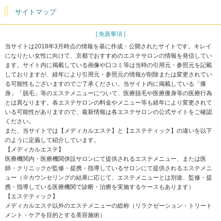
サイトマップ
[ 免責事項 ]
当サイトは2018年3月時点の情報を基に作成・公開されたサイトです。キレイ
になりたい女性に向けて、京都でおすすめのエステサロンの情報を発信してい
ます。サイト内に掲載している画像や口コミ等は当時の引用元・参照元を記載
しておりますが、経年により引用元・参照元の情報が削除または変更されてい
る可能性もございますのでご了承ください。当サイト内に掲載している「痩
身」「脱毛」等のエステメニューについて、医療脱毛や医療痩身等の医療行為
とは異なります。各エステサロンの料金やメニュー等も経年により変更されて
いる可能性がありますので、最新情報は各エステサロンの公式サイトをご確認
ください。
また、当サイトでは【メディカルエステ】と【エステティック】の違いを以下
のように定義して紹介しています。
【メディカルエステ】
医療機関内・医療機関併設サロンにて提供されるエステメニュー、または医
師・クリニックが監修・提携・指導しているサロンにて提供されるエステメニ
ュー（※カウンセリングの結果に応じて、エステメニューとは別途、監修・提
携・指導している医療機関で診断・治療を実施するケースもあります）
【エステティック】
メディカルエステ以外のエステメニューの総称（リラクゼーション・トリート
メント・ケアを目的とする美容施術）